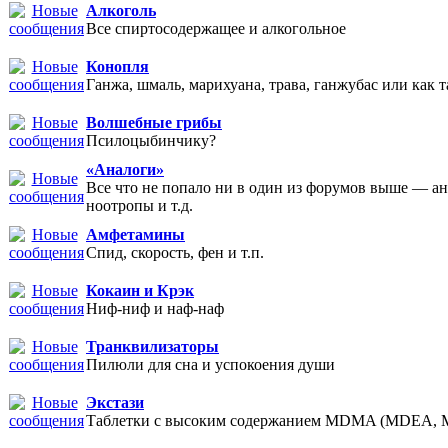
Алкоголь
Все спиртосодержащее и алкогольное
Конопля
Ганжа, шмаль, марихуана, трава, ганжубас или как т
Волшебные грибы
Псилоцыбинчику?
«Аналоги»
Все что не попало ни в один из форумов выше — а
ноотропы и т.д.
Амфетамины
Спид, скорость, фен и т.п.
Кокаин и Крэк
Ниф-ниф и наф-наф
Транквилизаторы
Пилюли для сна и успокоения души
Экстази
Таблетки с высоким содержанием MDMA (MDEA,