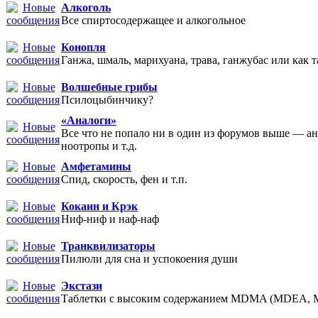
Алкоголь
Все спиртосодержащее и алкогольное
Конопля
Ганжа, шмаль, марихуана, трава, ганжубас или как т
Волшебные грибы
Псилоцыбинчику?
«Аналоги»
Все что не попало ни в один из форумов выше — а
ноотропы и т.д.
Амфетамины
Спид, скорость, фен и т.п.
Кокаин и Крэк
Ниф-ниф и наф-наф
Транквилизаторы
Пилюли для сна и успокоения души
Экстази
Таблетки с высоким содержанием MDMA (MDEA,