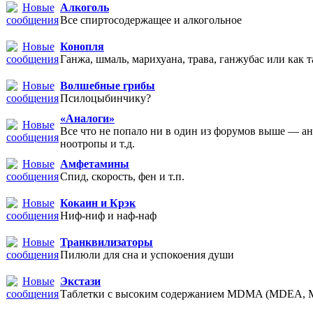
Алкоголь
Все спиртосодержащее и алкогольное
Конопля
Ганжа, шмаль, марихуана, трава, ганжубас или как т
Волшебные грибы
Псилоцыбинчику?
«Аналоги»
Все что не попало ни в один из форумов выше — а
ноотропы и т.д.
Амфетамины
Спид, скорость, фен и т.п.
Кокаин и Крэк
Ниф-ниф и наф-наф
Транквилизаторы
Пилюли для сна и успокоения души
Экстази
Таблетки с высоким содержанием MDMA (MDEA,