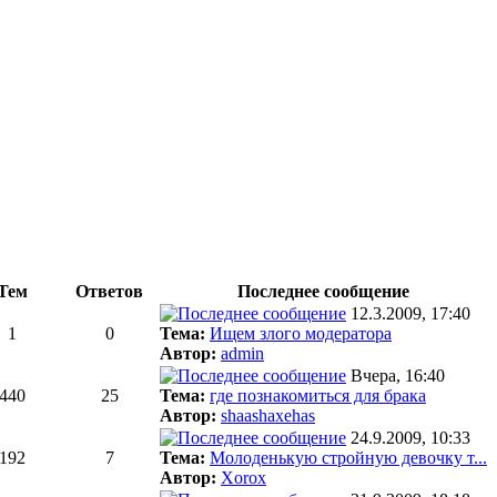
Тем
Ответов
Последнее сообщение
12.3.2009, 17:40
1
0
Тема:
Ищем злого модератора
Автор:
admin
Вчера, 16:40
440
25
Тема:
где познакомиться для брака
Автор:
shaashaxehas
24.9.2009, 10:33
192
7
Тема:
Молоденькую стройную девочку т...
Автор:
Xorox