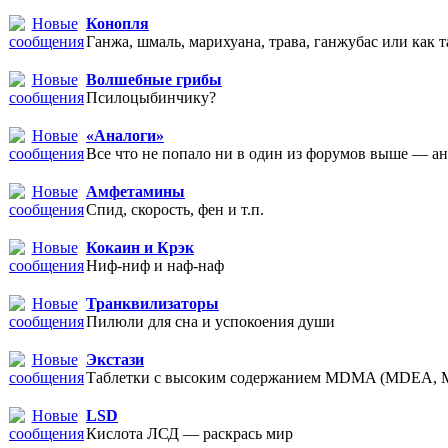
Конопля
Ганжа, шмаль, марихуана, трава, ганжубас или как т
Волшебные грибы
Псилоцыбинчику?
«Аналоги»
Все что не попало ни в один из форумов выше — ан
Амфетамины
Спид, скорость, фен и т.п.
Кокаин и Крэк
Ниф-ниф и наф-наф
Транквилизаторы
Пилюли для сна и успокоения души
Экстази
Таблетки с высоким содержанием MDMA (MDEA,
LSD
Кислота ЛСД — раскрась мир