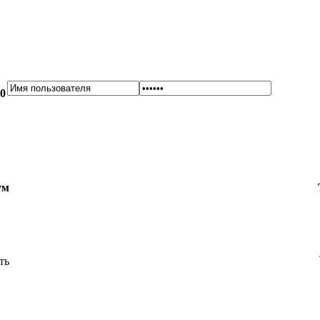
00
ум
ть