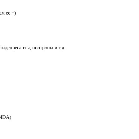
ам ее =)
тидепресанты, ноотропы и т.д.
 MDA)