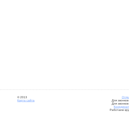
© 2013
Отпр
Карта сайта
Для звонков
Для звонков
Координат
Работаем кру