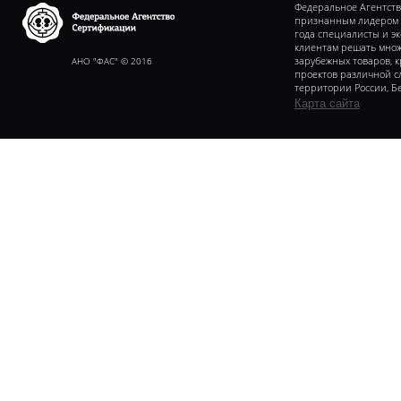
Федеральное Агентств
признанным лидером в 
года специалисты и э
клиентам решать множ
Федеральное агентство
сертификаии
АНО "ФАС" © 2016
зарубежных товаров, 
проектов различной с
территории России, Бе
Карта сайта