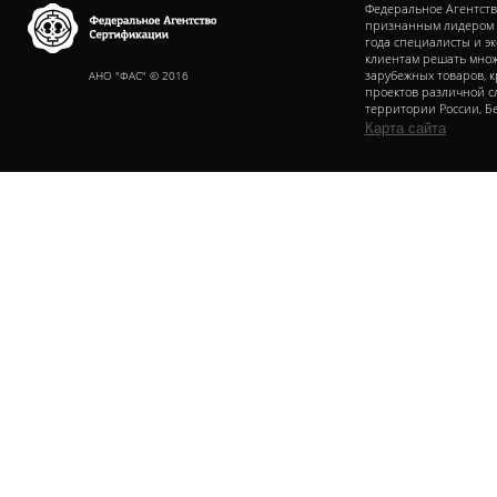
Федеральное Агентств
признанным лидером в 
года специалисты и э
клиентам решать множ
Федеральное агентство
сертификаии
АНО "ФАС" © 2016
зарубежных товаров, 
проектов различной с
территории России, Бе
Карта сайта