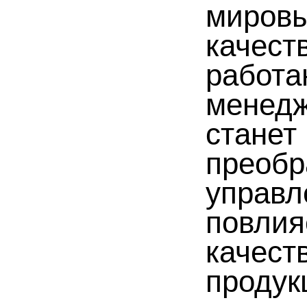
мировы
качест
работа
менедж
станет
преобр
управл
повлия
качест
продук