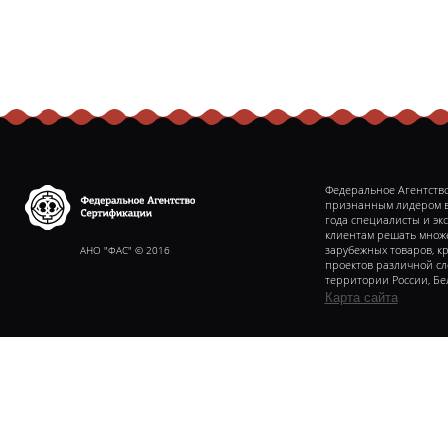
Федеральное Агентство
признанным лидером в 
года специалисты и эк
клиентам решать множе
Федеральное агентство
сертификаии
АНО "ФАС" © 2016
зарубежных товаров, к
проектов различной с
территории России, Бе
Карта сайта