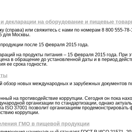
и декларации на оборудование и пищевые това
у (справа) или свяжитесь с нами по номерам 8 800 555-78-
95 для Москвы.
продукции после 15 февраля 2015 года.
араций на продукты питания – 15 февраля 2015 года. При э
щена в обращение до установленной даты и в период дейст
ия ее срока годности.
нты
 обзор новых международных и зарубежных документов п
нный на противодействие коррупции. Сегодня он пока нахо
ународной организации по стандартизации, однако актуал
та ISO 37001 позволит организациям продемонстрировать 
ствию коррупции.
еления ГМО в пищевой продукции
 применения национальный стандарт ГОСТ Р ИСО 21571–20