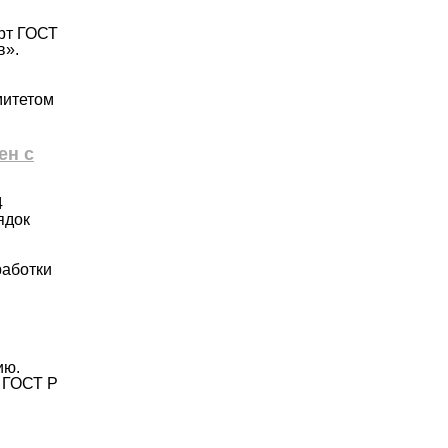
арт ГОСТ
в».
митетом
ен с
4
ядок
работки
ию.
о ГОСТ Р