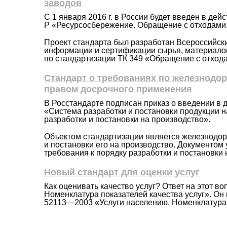
заводов
С 1 января 2016 г. в России будет введен в д
Р «Ресурсосбережение. Обращение с отходами.
Проект стандарта был разработан Всероссийск
информации и сертификации сырья, материало
по стандартизации ТК 349 «Обращение с отход
Стандарт о требованиях по железнодо
правом досрочного применения
В Росстандарте подписан приказ о введении в 
«Система разработки и постановки продукции 
разработки и постановки на производство».
Объектом стандартизации является железнодор
и постановки его на производство. Документом
требования к порядку разработки и постановки
Новый стандарт для оценки услуг
Как оценивать качество услуг? Ответ на этот 
Номенклатура показателей качества услуг». Он 
52113—2003 «Услуги населению. Номенклатура 