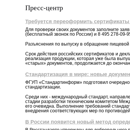
Пресс-центр
Требуется переоформить сертификаты 
Для проверки своих документов заполните заявк
(бесплатный звонок по России) и 8 495 278-09-
Разъяснения по выпуску в обращение пищевой 
Срок действия российских сертификатов и декл
реализация продукции, которая уже была выпу
«старых» документов, продолжается до окончан
Стандартизация в мире: новые докуме
ФГУП «Стандартинформ» подготовил очередной
стандартизации.
Среди них - международный стандарт, направле
стадии разработки техническим комитетом Межд
его очевидна. Выполнение требований стандар
внедрения соответствующих мер по противодей
В России появится новый метод опред
В Росстандарте утвержден для добровольного