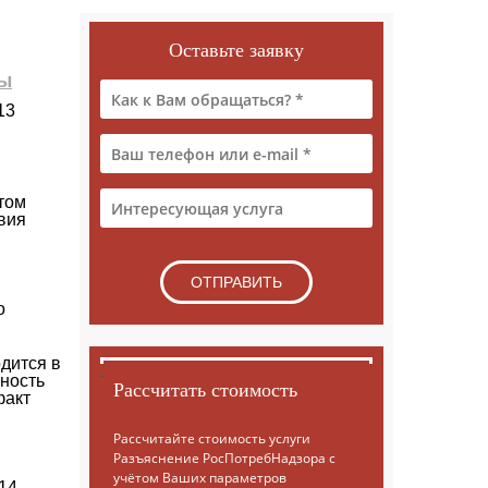
Оставьте заявку
ры
13
том
вия
о
дится в
ьность
Рассчитать стоимость
факт
Рассчитайте стоимость услуги
Разъяснение РосПотребНадзора с
учётом Ваших параметров
14