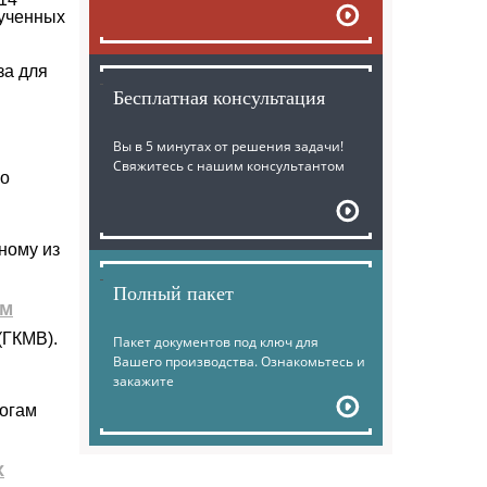
лученных
за для
Бесплатная консультация
Вы в 5 минутах от решения задачи!
Свяжитесь с нашим консультантом
го
ному из
Полный пакет
ам
(ГКМВ).
Пакет документов под ключ для
Вашего производства. Ознакомьтесь и
закажите
тогам
х