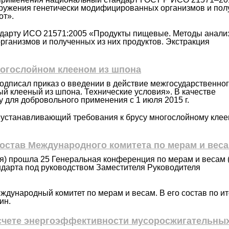
ружения генетически модифицированных организмов и по
от».
дарту ИСО 21571:2005 «Продукты пищевые. Методы анали
ганизмов и полученных из них продуктов. Экстракция
ногослойном клееном из шпона
одписал приказ о введении в действие межгосударственно
й клееный из шпона. Технические условия». В качестве
у для добровольного применения с 1 июля 2015 г.
т, устанавливающий требования к брусу многослойному клее
остав Международного комитета по мерам и вес
ия) прошла 25 Генеральная конференция по мерам и весам 
ндарта под руководством Заместителя Руководителя
дународный комитет по мерам и весам. В его состав по и
ин.
расчете энергоэффективности мусоросжигательны