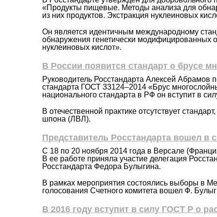
«Продукты пищевые. Методы анализа для обна
из них продуктов. Экстракция нуклеиновых кисл
Он является идентичным международному стан
обнаружения генетически модифицированных ор
нуклеиновых кислот».
В России появится стандарт о брусе м
Руководитель Росстандарта Алексей Абрамов п
стандарта ГОСТ 33124–2014 «Брус многослойны
национального стандарта в РФ он вступит в сил
В отечественной практике отсутствует стандар
шпона (ЛВЛ).
Представитель Росстандарта вошел в с
С 18 по 20 ноября 2014 года в Версале (Франц
В ее работе приняла участие делегация Росста
Росстандарта Федора Булыгина.
В рамках мероприятия состоялись выборы в Меж
голосования Счетного комитета вошел Ф. Булыг
В 2016 году вступит в силу ГОСТ Р о 