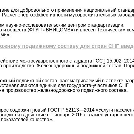
ействие для добровольного применения национальный станд
 Расчет энергоэффективности мусоросжигательных заводо
им научно-исследовательским центром стандартизации,
в и веществ (ФГУП «ВНИЦСМВ») и внесен Техническим ко
ами».
рожному подвижному составу для стран СНГ введ
действие межгосударственного стандарта ГОСТ 15.902–201
на производство. Железнодорожный подвижной состав. Пор
ожный подвижной состав, рассматриваемый в аспекте раз
 устанавливаются единые для государств-участников СНГ
 на производство железнодорожного подвижного состава.
вопрос содержит новый ГОСТ Р 52113—2014 «Услуги населен
вводится в действие с 1 января 2016 г. взамен устаревшег
показателей качества».