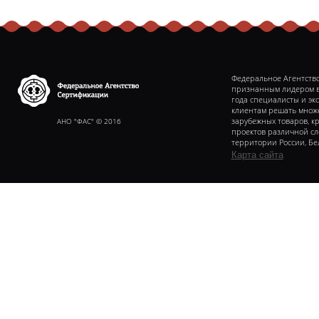
Федеральное Агентство
признанным лидером в 
года специалисты и эк
клиентам решать множе
Федеральное агентство
сертификаии
АНО "ФАС" © 2016
зарубежных товаров, к
проектов различной с
территории России, Бе
Карта сайта