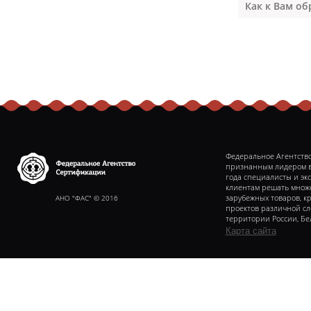
Федеральное Агентство
признанным лидером в 
года специалисты и эк
клиентам решать множе
Федеральное агентство
сертификаии
АНО "ФАС" © 2016
зарубежных товаров, к
проектов различной с
территории России, Бе
Карта сайта