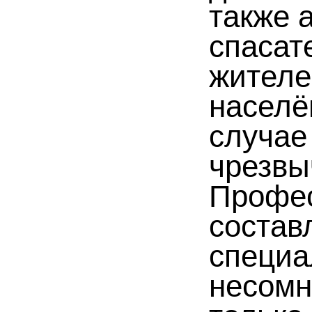
также 
спасат
жителе
населё
случае
чрезвы
Профе
состав
специа
несомн