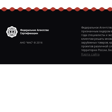
Федеральное Агентство
признанным лидером в 
года специалисты и эк
клиентам решать множе
Федеральное агентство
сертификаии
АНО "ФАС" © 2016
зарубежных товаров, к
проектов различной с
территории России, Бе
Карта сайта