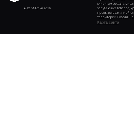
клиентам решать множе
Федеральное агентство
сертификаии
АНО "ФАС" © 2016
зарубежных товаров, к
проектов различной с
территории России, Бе
Карта сайта