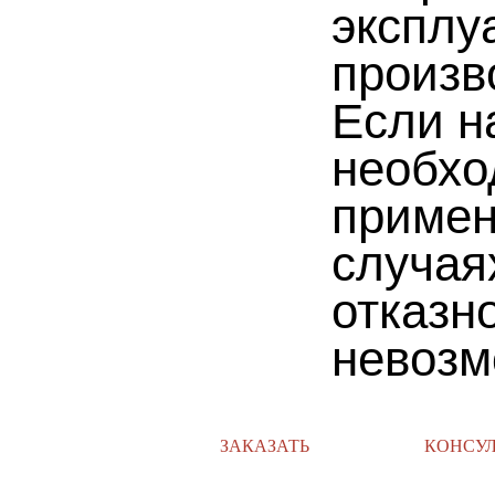
эксплу
произв
Если н
необхо
примен
случая
отказн
невозм
ЗАКАЗАТЬ
КОНСУ