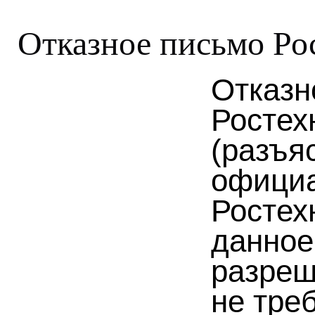
Отказное письмо Ро
Отказн
Ростех
(разъя
официа
Ростех
данное
разреш
не тре