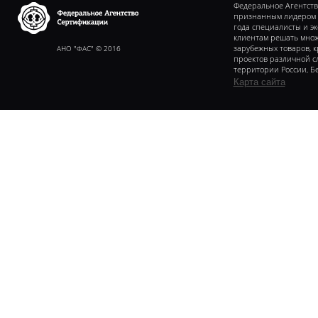
Федеральное Агентств
признанным лидером в 
года специалисты и э
клиентам решать множ
Федеральное агентство
сертификаии
АНО "ФАС" © 2016
зарубежных товаров, 
проектов различной с
территории России, Бе
Карта сайта