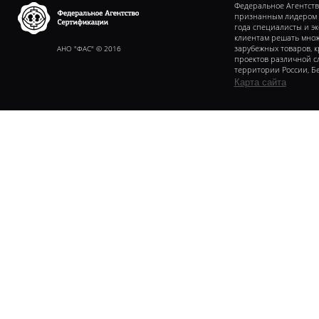
Федеральное Агентств
признанным лидером в 
года специалисты и э
клиентам решать множ
Федеральное агентство
сертификаии
АНО "ФАС" © 2016
зарубежных товаров, 
проектов различной с
территории России, Бе
Карта сайта