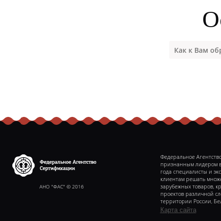
О
Федеральное Агентство
признанным лидером в 
года специалисты и эк
клиентам решать множе
Федеральное агентство
сертификаии
АНО "ФАС" © 2016
зарубежных товаров, к
проектов различной с
территории России, Бе
Карта сайта