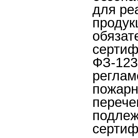
для ре
продук
обязат
сертиф
ФЗ-123
реглам
пожарн
перече
подлеж
сертиф